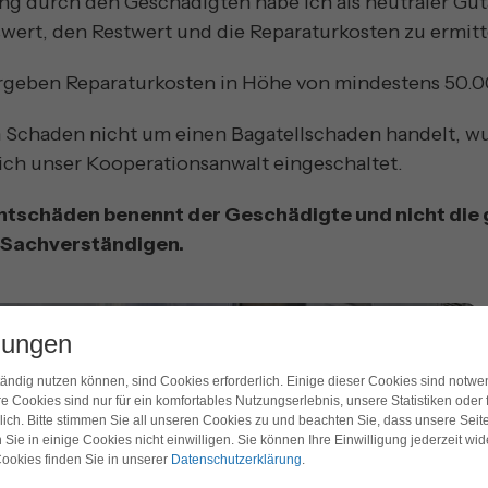
ng durch den Geschädigten habe ich als neutraler G
ert, den Restwert und die Reparaturkosten zu ermitt
rgeben Reparaturkosten in Höhe von mindestens 50.
em Schaden nicht um einen Bagatellschaden handelt, 
ich unser Kooperationsanwalt eingeschaltet.
ichtschäden benennt der Geschädigte und nicht die
 Sachverständigen.
lungen
tändig nutzen können, sind Cookies erforderlich. Einige dieser Cookies sind notwe
re Cookies sind nur für ein komfortables Nutzungserlebnis, unsere Statistiken oder 
lich. Bitte stimmen Sie all unseren Cookies zu und beachten Sie, dass unsere Seite
n Sie in einige Cookies nicht einwilligen. Sie können Ihre Einwilligung jederzeit wi
ookies finden Sie in unserer
Datenschutzerklärung
.