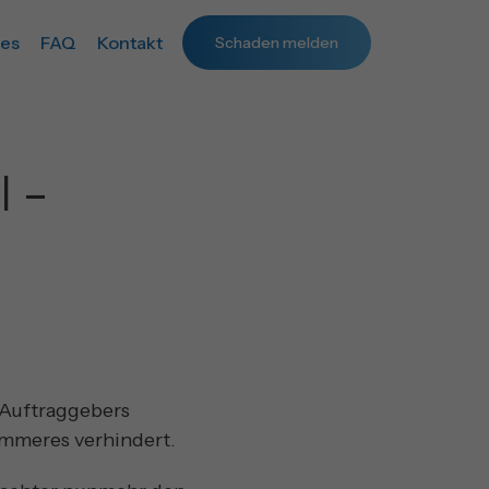
les
FAQ
Kontakt
Schaden melden
l –
Auftraggebers
immeres verhindert.