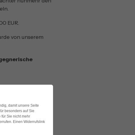
utachter nunmehr den
eln.
000 EUR.
wurde von unserem
 gegnerische
ndig, damit unsere Seite
für besonders auf Sie
 für Sie nicht mehr
derrufen. Einen Widerrufslink