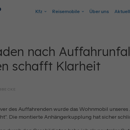
Kfz
Reisemobile
Über uns
Aktuel
aden nach Auffahrunfal
n schafft Klarheit
uf
BBECKE
ver des Auffahrenden wurde das Wohnmobil unseres 
cht". Die montierte Anhängerkupplung hat sicher schl