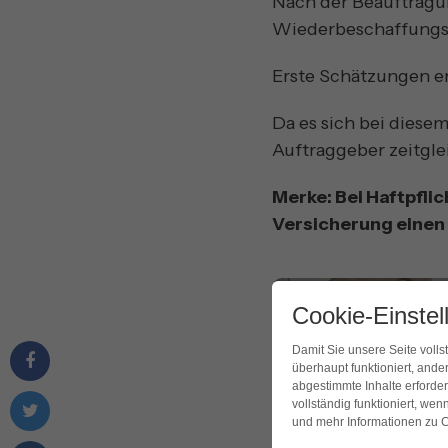
Nach der Beauftragu
Wiederbeschaffungsw
Erste Schätzungen e
Da es sich bei dies
Auftraggeber zeitgle
Merke: Bei Haftpfl
Versicherung einen
Cookie-Einstel
Damit Sie unsere Seite volls
überhaupt funktioniert, ande
abgestimmte Inhalte erforder
vollständig funktioniert, wen
und mehr Informationen zu C